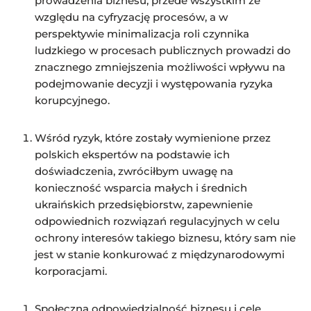
prowadzenia biznesu, przede wszystkim ze
względu na cyfryzację procesów, a w
perspektywie minimalizacja roli czynnika
ludzkiego w procesach publicznych prowadzi do
znacznego zmniejszenia możliwości wpływu na
podejmowanie decyzji i występowania ryzyka
korupcyjnego.
Wśród ryzyk, które zostały wymienione przez
polskich ekspertów na podstawie ich
doświadczenia, zwróciłbym uwagę na
konieczność wsparcia małych i średnich
ukraińskich przedsiębiorstw, zapewnienie
odpowiednich rozwiązań regulacyjnych w celu
ochrony interesów takiego biznesu, który sam nie
jest w stanie konkurować z międzynarodowymi
korporacjami.
Społeczna odpowiedzialność biznesu i cele