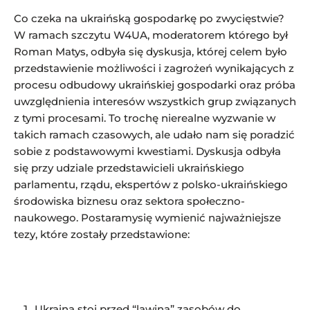
Co czeka na ukraińską gospodarkę po zwycięstwie?
W ramach szczytu W4UA, moderatorem którego był
Roman Matys, odbyła się dyskusja, której celem było
przedstawienie możliwości i zagrożeń wynikających z
procesu odbudowy ukraińskiej gospodarki oraz próba
uwzględnienia interesów wszystkich grup związanych
z tymi procesami. To trochę nierealne wyzwanie w
takich ramach czasowych, ale udało nam się poradzić
sobie z podstawowymi kwestiami. Dyskusja odbyła
się przy udziale przedstawicieli ukraińskiego
parlamentu, rządu, ekspertów z polsko-ukraińskiego
środowiska biznesu oraz sektora społeczno-
naukowego. Postaramysię wymienić najważniejsze
tezy, które zostały przedstawione:
Ukraina stoi przed “lawiną” zasobów do