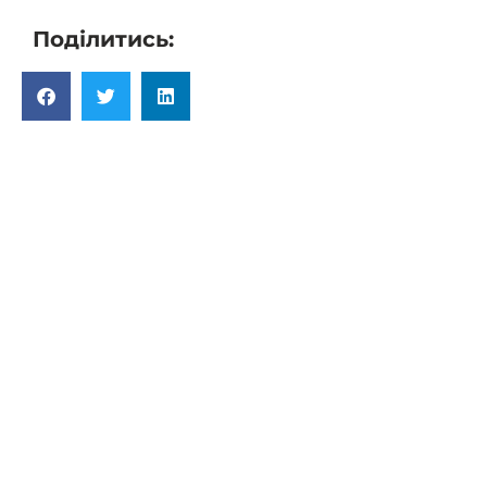
Поділитись:
ПОПЕРЕДНІЙ
ДАЛІ
Роман Матис, інтерв’ю японському виданню Майніті Сімбун​
Чому важлива підтримка підприємництва з боку влади?