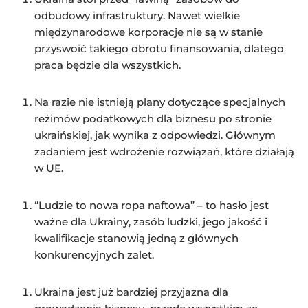
odbudowy infrastruktury. Nawet wielkie
międzynarodowe korporacje nie są w stanie
przyswoić takiego obrotu finansowania, dlatego
praca będzie dla wszystkich.
Na razie nie istnieją plany dotyczące specjalnych
reżimów podatkowych dla biznesu po stronie
ukraińskiej, jak wynika z odpowiedzi. Głównym
zadaniem jest wdrożenie rozwiązań, które działają
w UE.
“Ludzie to nowa ropa naftowa” – to hasło jest
ważne dla Ukrainy, zasób ludzki, jego jakość i
kwalifikacje stanowią jedną z głównych
konkurencyjnych zalet.
Ukraina jest już bardziej przyjazna dla