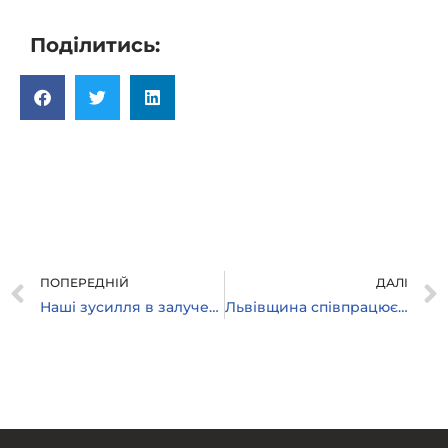
Поділитись:
ПОПЕРЕДНІЙ
ДАЛІ
Наші зусилля в залученні великих інвестицій конвертуються в підтримку малого і середнього місцевого бізнесу
Львівщина співпрацює з Арабським світом