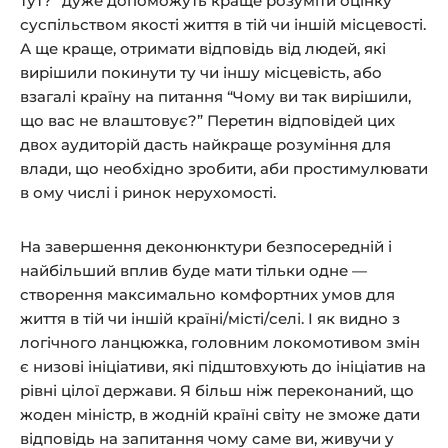
тут?” дуже допоможуть краще розуміти оцінку
суспільством якості життя в тій чи іншій місцевості.
А ще краще, отримати відповідь від людей, які
вирішили покинути ту чи іншу місцевість, або
взагалі країну на питання “Чому ви так вирішили,
що вас не влаштовує?” Перетин відповідей цих
двох аудиторій дасть найкраще розуміння для
влади, що необхідно зробити, аби простимулювати
в ому числі і ринок нерухомості.
На завершення деконюнктури безпосередній і
найбільший вплив буде мати тільки одне —
створення максимально комфортних умов для
життя в тій чи іншій країні/місті/селі. І як видно з
логічного ланцюжка, головним локомотивом змін
є низові ініціативи, які підштовхують до ініціатив на
рівні цілої держави. Я більш ніж переконаний, що
жоден міністр, в жодній країні світу не зможе дати
відповідь на запитання чому саме ви, живучи у