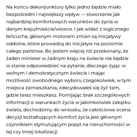
Na końcu dekonjunktury tylko jedno będzie miało
bezpośredni i największy wpływ — stworzenie jak
najbardziej komfortowych warunków do życia w
danym kraju/mieście/wiosce. I jak widać z logicznego
łańcucha, głównym motorem zmian są inicjatywy
oddolne, które prowadzą do inicjatyw na poziomie
całego państwa. Bo jestem więcej niż przekonany, że
żaden minister w żadnym kraju na świecie nie będzie
w stanie odpowiedzieć na pytanie, dlaczego żyjąc w
wolnym i demokratycznym świecie i mając
możliwość swobodnego wyboru czegokolwiek, w tym
miejsca zamieszkania, zdecydowałeś się żyć tam,
gdzie teraz mieszkasz. Pomijając brak szczegółowych
informacji o warunkach życia w jakimkolwiek zakątku
świata, dochodzimy do wniosku, że całościowa ocena
decyzji kształtujących komfort życia jest głównym
czynnikiem stymulującym popyt na nieruchomości w
tej czy innej lokalizacji.