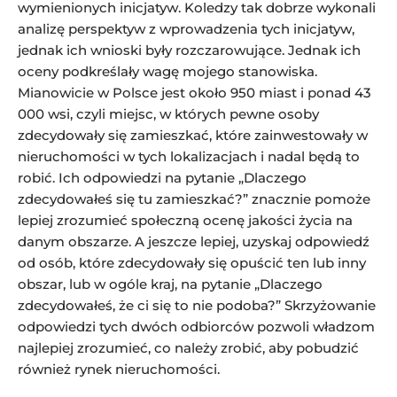
wymienionych inicjatyw. Koledzy tak dobrze wykonali
analizę perspektyw z wprowadzenia tych inicjatyw,
jednak ich wnioski były rozczarowujące. Jednak ich
oceny podkreślały wagę mojego stanowiska.
Mianowicie w Polsce jest około 950 miast i ponad 43
000 wsi, czyli miejsc, w których pewne osoby
zdecydowały się zamieszkać, które zainwestowały w
nieruchomości w tych lokalizacjach i nadal będą to
robić. Ich odpowiedzi na pytanie „Dlaczego
zdecydowałeś się tu zamieszkać?” znacznie pomoże
lepiej zrozumieć społeczną ocenę jakości życia na
danym obszarze. A jeszcze lepiej, uzyskaj odpowiedź
od osób, które zdecydowały się opuścić ten lub inny
obszar, lub w ogóle kraj, na pytanie „Dlaczego
zdecydowałeś, że ci się to nie podoba?” Skrzyżowanie
odpowiedzi tych dwóch odbiorców pozwoli władzom
najlepiej zrozumieć, co należy zrobić, aby pobudzić
również rynek nieruchomości.