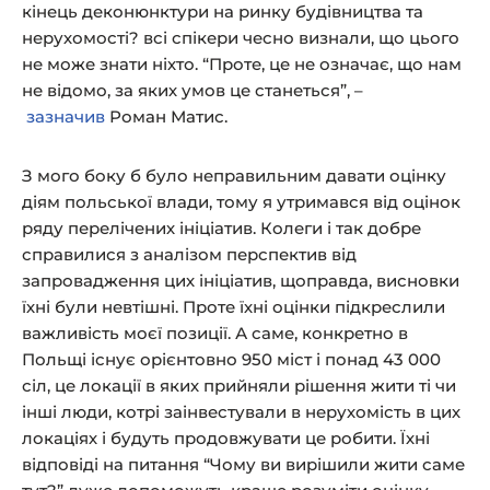
кінець деконюнктури на ринку будівництва та
нерухомості? всі спікери чесно визнали, що цього
не може знати ніхто. “Проте, це не означає, що нам
не відомо, за яких умов це станеться”, –
зазначив
Роман Матис.
З мого боку б було неправильним давати оцінку
діям польської влади, тому я утримався від оцінок
ряду перелічених ініціатив. Колеги і так добре
справилися з аналізом перспектив від
запровадження цих ініціатив, щоправда, висновки
їхні були невтішні. Проте їхні оцінки підкреслили
важливість моєї позиції. А саме, конкретно в
Польщі існує орієнтовно 950 міст і понад 43 000
сіл, це локації в яких прийняли рішення жити ті чи
інші люди, котрі заінвестували в нерухомість в цих
локаціях і будуть продовжувати це робити. Їхні
відповіді на питання “Чому ви вирішили жити саме