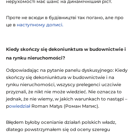
нерухомості має шанс на динамічніший ріст.
Проте не всюди в будівництві так погано, але про
це в
наступному дописі.
Kiedy skończy się dekoniunktura w budownictwie i
na rynku nieruchomości?
Odpowiadając na pytanie panelu dyskusyjnego: Kiedy
skończy się dekoniunktura w budownictwie i na
rynku nieruchomości, wszyscy prelegenci uczciwie
przyznali, że nikt nie może wiedzieć. Nie oznacza to
jednak, że nie wiemy, w jakich warunkach to nastąpi –
p
owiedział
Roman Matys (Роман Матис).
Błędem byłoby ocenianie działań polskich władz,
dlatego powstrzymałem się od oceny szeregu