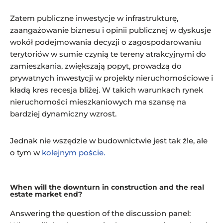
Zatem publiczne inwestycje w infrastrukturę,
zaangażowanie biznesu i opinii publicznej w dyskusje
wokół podejmowania decyzji o zagospodarowaniu
terytoriów w sumie czynią te tereny atrakcyjnymi do
zamieszkania, zwiększają popyt, prowadzą do
prywatnych inwestycji w projekty nieruchomościowe i
kładą kres recesja bliżej. W takich warunkach rynek
nieruchomości mieszkaniowych ma szansę na
bardziej dynamiczny wzrost.
Jednak nie wszędzie w budownictwie jest tak źle, ale
o tym w
kolejnym poście.
When will the downturn in construction and the real
estate market end?
Answering the question of the discussion panel: