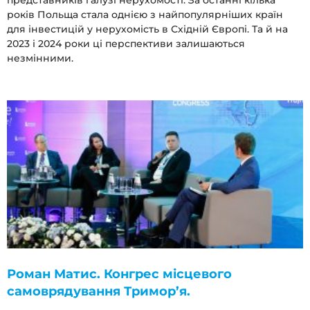
представників галузі нерухомості. За останні кілька
років Польща стала однією з найпопулярніших країн
для інвестицій у нерухомість в Східній Європі. Та й на
2023 і 2024 роки ці перспективи залишаються
незмінними.
Роман Матис. Конгрес місцевого
самоврядування Тримор’я.