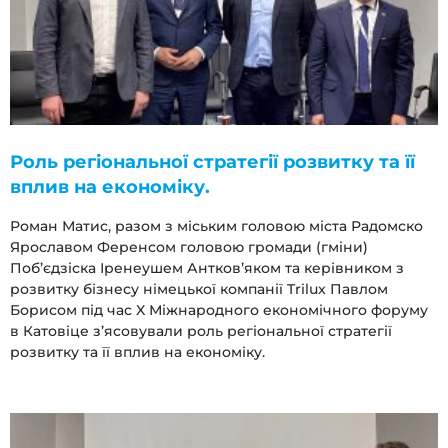
Роль регіональної стратегії розвитку та її
вплив на економіку.
Роман Матис, разом з міським головою міста Радомско
Ярославом Ференсом головою громади (гміни)
Поб’єдзіска Іренеушем Антков’яком та керівником з
розвитку бізнесу німецької компанії Trilux Павлом
Борисом під час X Міжнародного економічного форуму
в Катовіце з’ясовували роль регіональної стратегії
розвитку та її вплив на економіку.