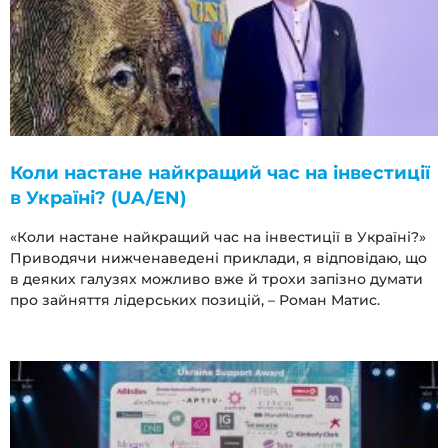
Коли настане найкращий час на інвестиції
в Україні? (UA/EN)
«Коли настане найкращий час на інвестиції в Україні?»
Приводячи нижченаведені приклади, я відповідаю, що
в деяких галузях можливо вже й трохи запізно думати
про зайняття лідерських позицій, – Роман Матис.