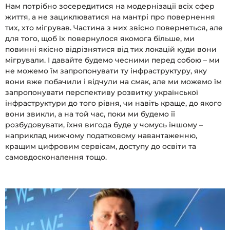
Нам потрібно зосередитися на модернізації всіх сфер
життя, а не зациклюватися на мантрі про повернення
тих, хто мігрував. Частина з них звісно повернеться, але
для того, щоб їх повернулося якомога більше, ми
повинні якісно відрізнятися від тих локацій куди вони
мігрували. І давайте будемо чесними перед собою – ми
не можемо їм запропонувати ту інфраструктуру, яку
вони вже побачили і відчули на смак, але ми можемо їм
запропонувати перспективу розвитку української
інфраструктури до того рівня, чи навіть краще, до якого
вони звикли, а на той час, поки ми будемо її
розбудовувати, їхня вигода буде у чомусь іншому –
наприклад нижчому податковому навантаженню,
кращим цифровим сервісам, доступу до освіти та
самовдосконалення тощо.