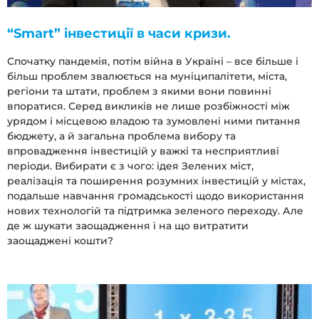
“Smart” інвестиції в часи кризи.
Спочатку пандемія, потім війна в Україні – все більше і
більш проблем звалюється на муніципалітети, міста,
регіони та штати, проблем з якими вони повинні
впоратися. Серед викликів не лише розбіжності між
урядом і місцевою владою та зумовлені ними питання
бюджету, а й загальна проблема вибору та
впровадження інвестицій у важкі та несприятливі
періоди. Вибирати є з чого: ідея Зелених міст,
реалізація та поширення розумних інвестицій у містах,
подальше навчання громадськості щодо використання
нових технологій та підтримка зеленого переходу. Але
де ж шукати заощадження і на що витратити
заощаджені кошти?